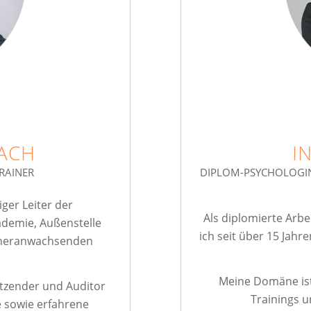
ACH
I
RAINER
DIPLOM-PSYCHOLOGIN,
ger Leiter der
Als diplomierte Arbe
demie, Außenstelle
ich seit über 15 Jah
t heranwachsenden
Meine Domäne ist
itzender und Auditor
Trainings 
e sowie erfahrene