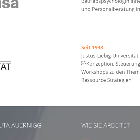
Betriebspsychologin inn
und Personalberatung in
Seit 1998
Justus-Liebig-Universität
Konzeption, Steuerun
Workshops zu den Them
Ressource Strategien“
UTA AUERNIGG
WIE SIE ARBEITET