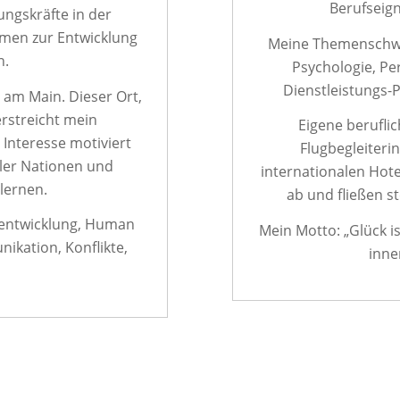
Berufseig
ungskräfte in der
emen zur Entwicklung
Meine Themenschwer
n.
Psychologie, Pe
Dienstleistungs-
t am Main. Dieser Ort,
erstreicht mein
Eigene berufli
Interesse motiviert
Flugbegleiteri
ler Nationen und
internationalen Hot
lernen.
ab und fließen st
sentwicklung, Human
Mein Motto: „Glück i
ikation, Konflikte,
inne